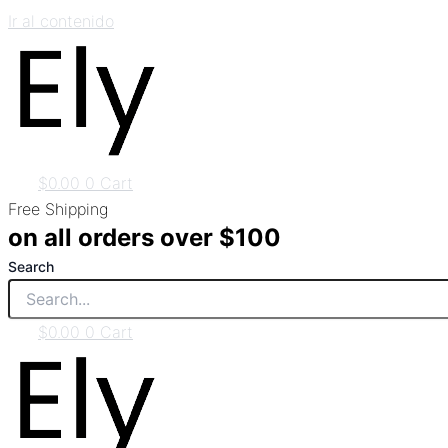
Ir al contenido
$
0.00
0
Cart
Free Shipping
on all orders over $100
Search
$
0.00
0
Cart