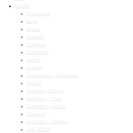
MUJER
Accesorios
Bags
Blazer
Calzado
Camisas
Camperas
Demin
Enteros
Pantalones y Babuchas
Pilotos
Polleras y Shorts
Remeras y Tops
Sweaters y Buzos
Tapados
Vestidos y Túnicas
VER TODO!