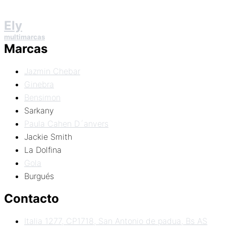
Ely
multimarcas
Marcas
Jazmin Chebar
Ginebra
Bensimon
Sarkany
Paula Cahen D´anvers
Jackie Smith
La Dolfina
Gola
Burgués
Contacto
Italia 1277, CP1718, San Antonio de padua, Bs AS