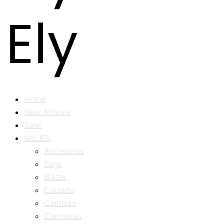
Home
New Arrivals
Sale!
MUJER
Accesorios
Bags
Blazer
Calzado
Camisas
Camperas