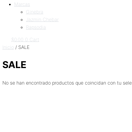
Marcas
Ginebra
Jazmin Chebar
Rapsodia
$
0.00
0
Cart
Inicio
/ SALE
SALE
No se han encontrado productos que coincidan con tu sele