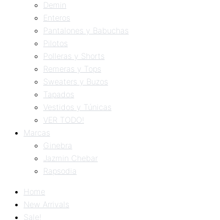
Demin
Enteros
Pantalones y Babuchas
Pilotos
Polleras y Shorts
Remeras y Tops
Sweaters y Buzos
Tapados
Vestidos y Túnicas
VER TODO!
Marcas
Ginebra
Jazmin Chebar
Rapsodia
Home
New Arrivals
Sale!