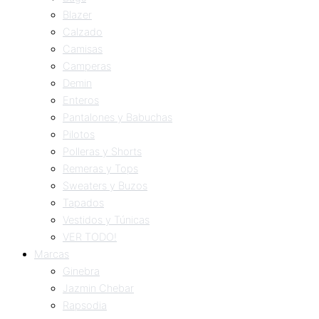
Blazer
Calzado
Camisas
Camperas
Demin
Enteros
Pantalones y Babuchas
Pilotos
Polleras y Shorts
Remeras y Tops
Sweaters y Buzos
Tapados
Vestidos y Túnicas
VER TODO!
Marcas
Ginebra
Jazmin Chebar
Rapsodia