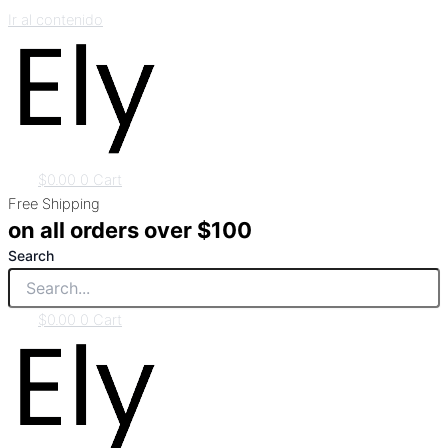
Ir al contenido
$
0.00
0
Cart
Free Shipping
on all orders over $100
Search
$
0.00
0
Cart