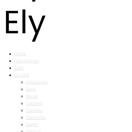
Home
New Arrivals
Sale!
MUJER
Accesorios
Bags
Blazer
Calzado
Camisas
Camperas
Demin
Enteros