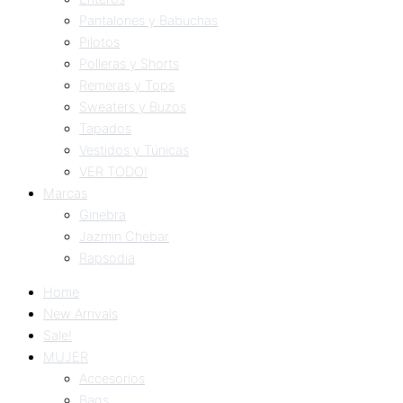
Pantalones y Babuchas
Pilotos
Polleras y Shorts
Remeras y Tops
Sweaters y Buzos
Tapados
Vestidos y Túnicas
VER TODO!
Marcas
Ginebra
Jazmin Chebar
Rapsodia
Home
New Arrivals
Sale!
MUJER
Accesorios
Bags