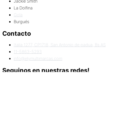
Jackie Smith
La Dolfina
Gola
Burgués
Contacto
Italia 1277, CP1718, San Antonio de padua, Bs AS
11-5863-5293
info@elymultimarcas.com
Seguinos en nuestras redes!
Facebook-f
Instagram
Home