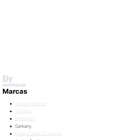
Ely
multimarcas
Marcas
Jazmin Chebar
Ginebra
Bensimon
Sarkany
Paula Cahen D´anvers